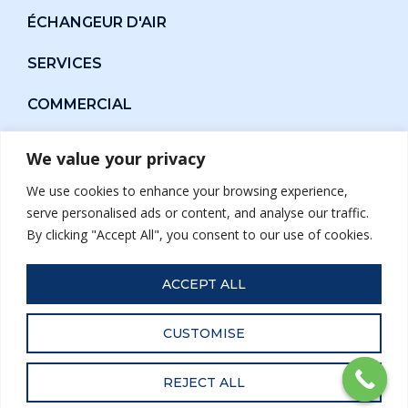
ÉCHANGEUR D'AIR
SERVICES
COMMERCIAL
À PROPOS
We value your privacy
GUIDE D'ACHAT
We use cookies to enhance your browsing experience,
serve personalised ads or content, and analyse our traffic.
SUBVENTIONS
By clicking "Accept All", you consent to our use of cookies.
FINANCEMENT
ACCEPT ALL
CUSTOMISE
2021 © Groupe Énergie Solution | Conception et
référencement web par Netleaf
REJECT ALL
R.B.Q. 5789-8868-01