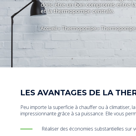
donc être un bon compromis entre 
et la thermopompe centrale.
Accueil
»
Thermopompe
»
Thermopompe 
LES AVANTAGES DE LA TH
Peu importe la superficie à chauffer ou à climatiser
impressionnante grâce à sa puissance. Elle vous perm
Réaliser des économies substantielles sur 