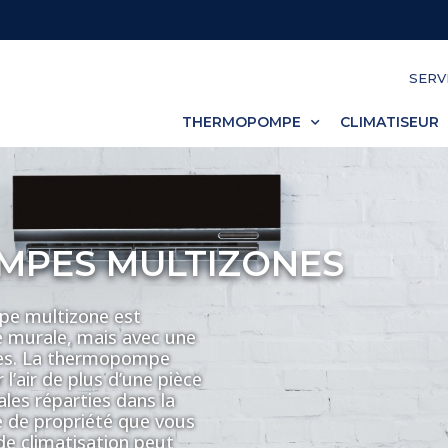
SERV
THERMOPOMPE
CLIMATISEUR
MPES MULTIZONES
pe multizone est
 murale, mais avec une
ues. La thermopompe
l’air de plus d’une pièce
ales réparties dans la
e de propriété que vous
de climatisation peut