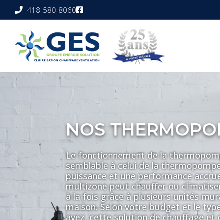
418-580-8060
NOS THERMOPO
Le fonctionnement de la thermopom
semblable à celui de la thermopompe
puissance et une performance accr
multizone peut chauffer ou climatiser 
à la fois grâce à plusieurs unités mur
maison. Selon votre budget et le typ
avez, cette solution de chauffage et 