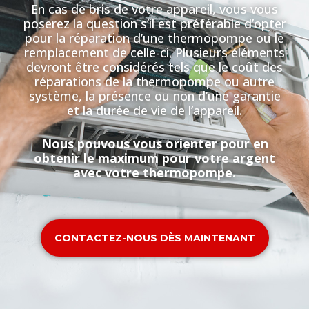
En cas de bris de votre appareil, vous vous
poserez la question s’il est préférable d’opter
pour la réparation d’une thermopompe ou le
remplacement de celle-ci. Plusieurs éléments
devront être considérés tels que le coût des
réparations de la thermopompe ou autre
système, la présence ou non d’une garantie
et la durée de vie de l’appareil.
Nous pouvous vous orienter pour en
obtenir le maximum pour votre argent
avec votre thermopompe.
CONTACTEZ-NOUS DÈS MAINTENANT