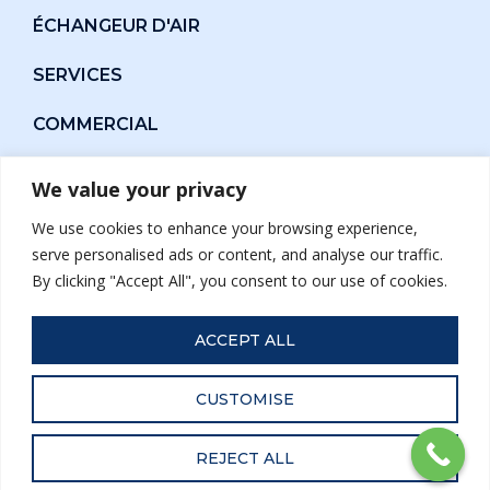
ÉCHANGEUR D'AIR
SERVICES
COMMERCIAL
À PROPOS
We value your privacy
GUIDE D'ACHAT
We use cookies to enhance your browsing experience,
serve personalised ads or content, and analyse our traffic.
SUBVENTIONS
By clicking "Accept All", you consent to our use of cookies.
FINANCEMENT
ACCEPT ALL
CUSTOMISE
2025 © Groupe Énergie Solution | Conception et
référencement web par Netleaf
REJECT ALL
R.B.Q. 5789-8868-01