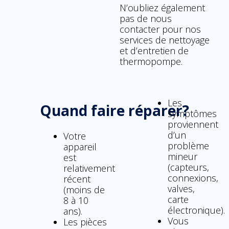
N’oubliez également
pas de nous
contacter pour nos
services de nettoyage
et d’entretien de
thermopompe.
Les
Quand faire réparer?
symptômes
proviennent
d’un
Votre
problème
appareil
mineur
est
(capteurs,
relativement
connexions,
récent
valves,
(moins de
carte
8 à 10
électronique).
ans).
Vous
Les pièces