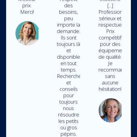
prix.
des
[...]
Merci!
besoins,
Professionnels
peu
sérieux et
importe la
respectueux.
Marie-
demande.
Prix
Claude
Ils sont
compétitif
Hamel
toujours là
pour des
et
équipements
disponibled
de qualité.
en tout
Je
temps.
recommande
Recherche
sans
et
aucune
conseils
hésitation!
pour
toujours
Isa
nous
résoudre
Aub
les petits
ou gros
pépins.